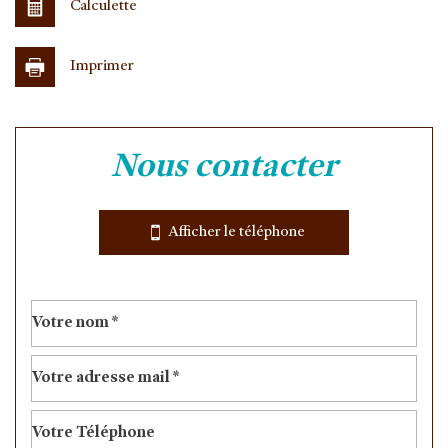
Calculette
Imprimer
Leaflet
|
©
Jawg
Maps
|
© OpenStreetMap
nous contacter
Bar
Collège
Afficher le téléphone
École maternelle
École primaire
Enseignement supérieur
Bibliothèque
Gare ferroviaire
Bureau de poste