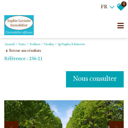
0
FR
Accueil
Vente
Yvelines
Viroflay
3p Duplex À Rénover
Retour aux résultats
Référence : 256-21
Nous consulter