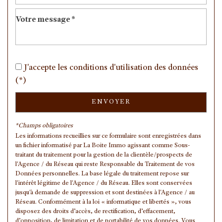
Mairie
Presse et Tabac
statistiques
J'accepte les conditions d'utilisation des données
(*)
Nombre d'habitants
15 678
ENVOYER
Propriétaires (vs. locataires)
64,44 %
Taxe habitation
14,51 %
*Champs obligatoires
Les informations recueillies sur ce formulaire sont enregistrées dans
Taxe foncière
19,87 %
un fichier informatisé par La Boite Immo agissant comme Sous-
Habitants de moins de 25 ans
31,67 %
traitant du traitement pour la gestion de la clientèle/prospects de
l'Agence / du Réseau qui reste Responsable du Traitement de vos
Habitants de 25 à 55 ans
41,23 %
Données personnelles. La base légale du traitement repose sur
l'intérêt légitime de l'Agence / du Réseau. Elles sont conservées
Habitants de plus de 55 ans
27,10 %
jusqu'à demande de suppression et sont destinées à l'Agence / au
Nombre d'enfants par famille
1,10
Réseau. Conformément à la loi « informatique et libertés », vous
disposez des droits d’accès, de rectification, d’effacement,
Familles sans enfant
41,67 %
d’opposition, de limitation et de portabilité de vos données. Vous