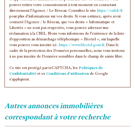
pouvez retirer votre consentement à tout moment en contactant
Familles avec 1 ou 2 enfants
0 %
directement l’Agence / Le Réseau. Consultez le site
https://cnil.fr/fr
Maisons
36,67 %
pour plus d’informations sur vos droits. Si vous estimez, après avoir
contacté l'Agence / le Réseau, que vos droits « Informatique et
Appartements
63,33 %
Libertés » ne sont pas respectés, vous pouvez adresser une
réclamation à la CNIL. Nous vous informons de l’existence de la liste
Familles avec 3 enfants
9,77 %
d'opposition au démarchage téléphonique « Bloctel », sur laquelle
vous pouvez vous inscrire ici :
https://www.bloctel.gouv.fr
. Dans le
cadre de la protection des Données personnelles, nous vous invitons
à ne pas inscrire de Données sensibles dans le champ de saisie libre.
Ce site est protégé par reCAPTCHA, les
Politiques de
Confidentialité
et es
Conditions d'utilisation
de Google
s'appliquent.
autres annonces immobilières
correspondant à votre recherche