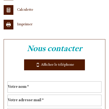
Calculette
Imprimer
Leaflet
|
©
Jawg
Maps
|
© OpenStreetMap
nous contacter
Collège
École maternelle
Afficher le téléphone
École primaire
Bureau de poste
Mairie
statistiques