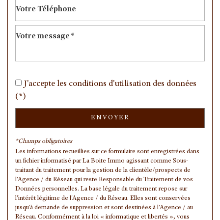
Nombre d'habitants
21 104
Propriétaires (vs. locataires)
43,05 %
Taxe habitation
9,58 %
Taxe foncière
11,42 %
Habitants de moins de 25 ans
31,30 %
J'accepte les conditions d'utilisation des données
Habitants de 25 à 55 ans
39,57 %
(*)
Habitants de plus de 55 ans
29,13 %
Nombre d'enfants par famille
0,93
ENVOYER
Familles sans enfant
46,29 %
*Champs obligatoires
Familles avec 1 ou 2 enfants
0 %
Les informations recueillies sur ce formulaire sont enregistrées dans
un fichier informatisé par La Boite Immo agissant comme Sous-
Maisons
16,90 %
traitant du traitement pour la gestion de la clientèle/prospects de
l'Agence / du Réseau qui reste Responsable du Traitement de vos
Appartements
83,10 %
Données personnelles. La base légale du traitement repose sur
Familles avec 3 enfants
6,39 %
l'intérêt légitime de l'Agence / du Réseau. Elles sont conservées
jusqu'à demande de suppression et sont destinées à l'Agence / au
Réseau. Conformément à la loi « informatique et libertés », vous