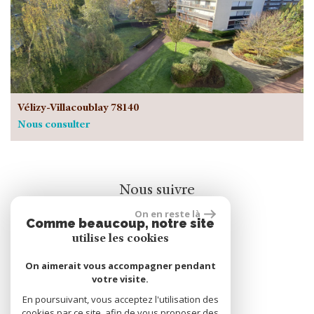
Vélizy-Villacoublay 78140
Nous consulter
Nous suivre
On en reste là
Comme beaucoup, notre site
utilise les cookies
On aimerait vous accompagner pendant
votre visite.
rèalisé par
En poursuivant, vous acceptez l'utilisation des
cookies par ce site, afin de vous proposer des