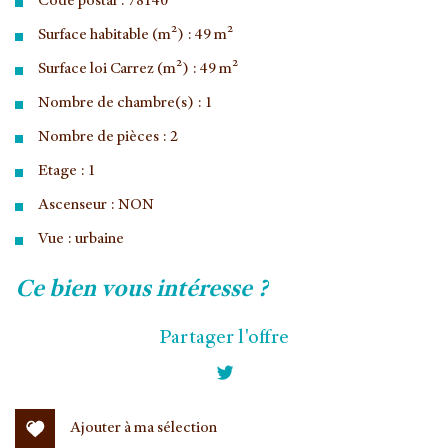
Code postal : 78140
Surface habitable (m²) : 49 m²
Surface loi Carrez (m²) : 49 m²
Nombre de chambre(s) : 1
Nombre de pièces : 2
Etage : 1
Ascenseur : NON
Vue : urbaine
la ville de vélizy-villacoublay (78140)
ce bien vous intéresse ?
+
Partager l'offre
−
Ajouter à ma sélection