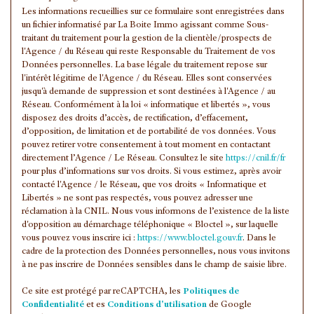
Familles avec 1 ou 2 enfants
47,93 %
Les informations recueillies sur ce formulaire sont enregistrées dans
un fichier informatisé par La Boite Immo agissant comme Sous-
Maisons
47,65 %
traitant du traitement pour la gestion de la clientèle/prospects de
l'Agence / du Réseau qui reste Responsable du Traitement de vos
Appartements
52,35 %
Données personnelles. La base légale du traitement repose sur
Familles avec 3 enfants
6,94 %
l'intérêt légitime de l'Agence / du Réseau. Elles sont conservées
jusqu'à demande de suppression et sont destinées à l'Agence / au
Réseau. Conformément à la loi « informatique et libertés », vous
disposez des droits d’accès, de rectification, d’effacement,
d’opposition, de limitation et de portabilité de vos données. Vous
pouvez retirer votre consentement à tout moment en contactant
directement l’Agence / Le Réseau. Consultez le site
https://cnil.fr/fr
pour plus d’informations sur vos droits. Si vous estimez, après avoir
contacté l'Agence / le Réseau, que vos droits « Informatique et
Libertés » ne sont pas respectés, vous pouvez adresser une
réclamation à la CNIL. Nous vous informons de l’existence de la liste
d'opposition au démarchage téléphonique « Bloctel », sur laquelle
vous pouvez vous inscrire ici :
https://www.bloctel.gouv.fr
. Dans le
cadre de la protection des Données personnelles, nous vous invitons
à ne pas inscrire de Données sensibles dans le champ de saisie libre.
Ce site est protégé par reCAPTCHA, les
Politiques de
Confidentialité
et es
Conditions d'utilisation
de Google