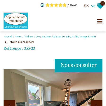
0
FR
Accueil
Vente
Yvelines
Jouy En Josas
Maison De 2015, Jardin, Garage Et 4ch!
Retour aux résultats
Référence : 355-23
Nous consulter