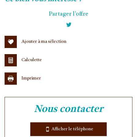
+
Partager l'offre
−
Ajouter à ma sélection
Calculette
Imprimer
Leaflet
|
©
Jawg
Maps
|
© OpenStreetMap
nous contacter
Collège
École maternelle
Afficher le téléphone
École primaire