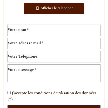
École maternelle
Afficher le téléphone
École primaire
Enseignement supérieur
Bureau de poste
Mairie
statistiques
Nombre d'habitants
21 104
Propriétaires (vs. locataires)
43,05 %
Taxe habitation
9,58 %
Taxe foncière
11,42 %
J'accepte les conditions d'utilisation des données
Habitants de moins de 25 ans
31,30 %
(*)
Habitants de 25 à 55 ans
39,57 %