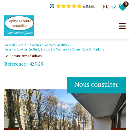
0
FR
Accueil
Vente
Yvelines
Velizy Villacoublay
Quartier Louvois. 2p 55m2, Balcon Sur Verdure Au Calme, Cave Et Parking!
Retour aux résultats
Référence : 425-25
Nous consulter