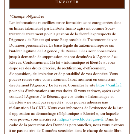
ENVOYER
Habitants de plus de 55 ans
29,13 %
Nombre d'enfants par famille
0,93
*Champs obligatoires
Les informations recueillies sur ce formulaire sont enregistrées dans
Familles sans enfant
46,29 %
un fichier informatisé par La Boite Immo agissant comme Sous-
Familles avec 1 ou 2 enfants
0 %
traitant du traitement pour la gestion de la clientèle/prospects de
l'Agence / du Réseau qui reste Responsable du Traitement de vos
Maisons
16,90 %
Données personnelles. La base légale du traitement repose sur
l'intérêt légitime de l'Agence / du Réseau. Elles sont conservées
Appartements
83,10 %
jusqu'à demande de suppression et sont destinées à l'Agence / au
Familles avec 3 enfants
6,39 %
Réseau. Conformément à la loi « informatique et libertés », vous
disposez des droits d’accès, de rectification, d’effacement,
d’opposition, de limitation et de portabilité de vos données. Vous
pouvez retirer votre consentement à tout moment en contactant
directement l’Agence / Le Réseau. Consultez le site
https://cnil.fr/fr
pour plus d’informations sur vos droits. Si vous estimez, après avoir
contacté l'Agence / le Réseau, que vos droits « Informatique et
Libertés » ne sont pas respectés, vous pouvez adresser une
réclamation à la CNIL. Nous vous informons de l’existence de la liste
d'opposition au démarchage téléphonique « Bloctel », sur laquelle
vous pouvez vous inscrire ici :
https://www.bloctel.gouv.fr
. Dans le
cadre de la protection des Données personnelles, nous vous invitons
à ne pas inscrire de Données sensibles dans le champ de saisie libre.