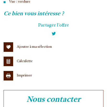
Vue : verdure
la ville de vélizy-villacoublay (78140)
ce bien vous intéresse ?
+
Partager l'offre
−
Ajouter à ma sélection
Calculette
Imprimer
Leaflet
|
©
Jawg
Maps
|
© OpenStreetMap
nous contacter
Collège