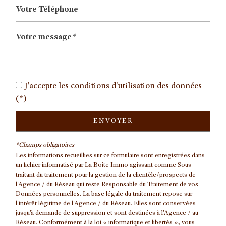
statistiques
Nombre d'habitants
21 104
Propriétaires (vs. locataires)
43,05 %
Taxe habitation
9,58 %
J'accepte les conditions d'utilisation des données
Taxe foncière
11,42 %
(*)
Habitants de moins de 25 ans
31,30 %
ENVOYER
Habitants de 25 à 55 ans
39,57 %
Habitants de plus de 55 ans
29,13 %
*Champs obligatoires
Les informations recueillies sur ce formulaire sont enregistrées dans
Nombre d'enfants par famille
0,93
un fichier informatisé par La Boite Immo agissant comme Sous-
traitant du traitement pour la gestion de la clientèle/prospects de
Familles sans enfant
46,29 %
l'Agence / du Réseau qui reste Responsable du Traitement de vos
Familles avec 1 ou 2 enfants
0 %
Données personnelles. La base légale du traitement repose sur
l'intérêt légitime de l'Agence / du Réseau. Elles sont conservées
Maisons
16,90 %
jusqu'à demande de suppression et sont destinées à l'Agence / au
Réseau. Conformément à la loi « informatique et libertés », vous
Appartements
83,10 %