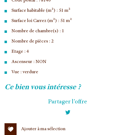
Code postal : 78140
Surface habitable (m²) : 51 m²
Surface loi Carrez (m²) : 51 m²
Nombre de chambre(s) : 1
Nombre de pièces : 2
Etage : 4
Ascenseur : NON
Vue : verdure
la ville de vélizy-villacoublay (78140)
ce bien vous intéresse ?
+
Partager l'offre
−
Ajouter à ma sélection