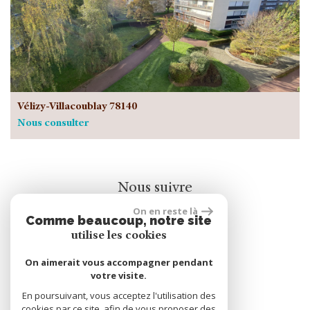
Vélizy-Villacoublay 78140
Nous consulter
Nous suivre
On en reste là
Comme beaucoup, notre site
utilise les cookies
On aimerait vous accompagner pendant
votre visite.
rèalisé par
En poursuivant, vous acceptez l'utilisation des
cookies par ce site, afin de vous proposer des