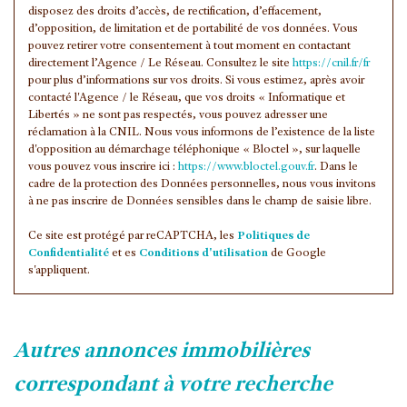
disposez des droits d’accès, de rectification, d’effacement,
Familles avec 3 enfants
6,39 %
d’opposition, de limitation et de portabilité de vos données. Vous
pouvez retirer votre consentement à tout moment en contactant
directement l’Agence / Le Réseau. Consultez le site
https://cnil.fr/fr
pour plus d’informations sur vos droits. Si vous estimez, après avoir
contacté l'Agence / le Réseau, que vos droits « Informatique et
Libertés » ne sont pas respectés, vous pouvez adresser une
réclamation à la CNIL. Nous vous informons de l’existence de la liste
d'opposition au démarchage téléphonique « Bloctel », sur laquelle
vous pouvez vous inscrire ici :
https://www.bloctel.gouv.fr
. Dans le
cadre de la protection des Données personnelles, nous vous invitons
à ne pas inscrire de Données sensibles dans le champ de saisie libre.
Ce site est protégé par reCAPTCHA, les
Politiques de
Confidentialité
et es
Conditions d'utilisation
de Google
s'appliquent.
autres annonces immobilières
correspondant à votre recherche