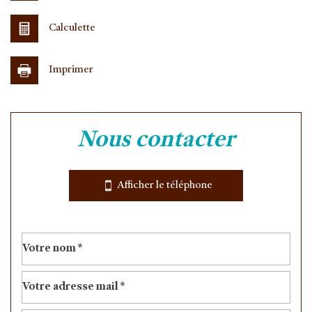
Calculette
Imprimer
Leaflet
|
©
Jawg
Maps
|
© OpenStreetMap
nous contacter
École maternelle
École primaire
Afficher le téléphone
Bibliothèque
Gare ferroviaire
Bureau de poste
Mairie
Presse et Tabac