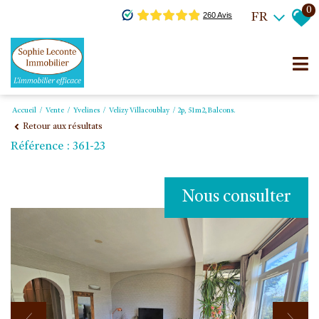
0
FR
Accueil
Vente
Yvelines
Velizy Villacoublay
2p, 51m2,balcons.
Retour aux résultats
Référence : 361-23
Nous consulter