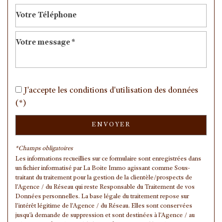
Mairie
Presse et Tabac
statistiques
J'accepte les conditions d'utilisation des données
Nombre d'habitants
8 251
(*)
Propriétaires (vs. locataires)
70,04 %
Taxe habitation
13,23 %
ENVOYER
Taxe foncière
14,39 %
*Champs obligatoires
Habitants de moins de 25 ans
40,52 %
Les informations recueillies sur ce formulaire sont enregistrées dans
un fichier informatisé par La Boite Immo agissant comme Sous-
Habitants de 25 à 55 ans
35,30 %
traitant du traitement pour la gestion de la clientèle/prospects de
l'Agence / du Réseau qui reste Responsable du Traitement de vos
Habitants de plus de 55 ans
24,19 %
Données personnelles. La base légale du traitement repose sur
Nombre d'enfants par famille
1,06
l'intérêt légitime de l'Agence / du Réseau. Elles sont conservées
jusqu'à demande de suppression et sont destinées à l'Agence / au
Familles sans enfant
42,68 %