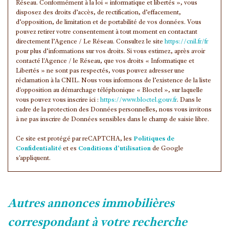
Réseau. Conformément à la loi « informatique et libertés », vous
disposez des droits d’accès, de rectification, d’effacement,
Familles avec 1 ou 2 enfants
47,93 %
d’opposition, de limitation et de portabilité de vos données. Vous
Maisons
47,65 %
pouvez retirer votre consentement à tout moment en contactant
directement l’Agence / Le Réseau. Consultez le site
https://cnil.fr/fr
Appartements
52,35 %
pour plus d’informations sur vos droits. Si vous estimez, après avoir
contacté l'Agence / le Réseau, que vos droits « Informatique et
Familles avec 3 enfants
6,94 %
Libertés » ne sont pas respectés, vous pouvez adresser une
réclamation à la CNIL. Nous vous informons de l’existence de la liste
d'opposition au démarchage téléphonique « Bloctel », sur laquelle
vous pouvez vous inscrire ici :
https://www.bloctel.gouv.fr
. Dans le
cadre de la protection des Données personnelles, nous vous invitons
à ne pas inscrire de Données sensibles dans le champ de saisie libre.
Ce site est protégé par reCAPTCHA, les
Politiques de
Confidentialité
et es
Conditions d'utilisation
de Google
s'appliquent.
autres annonces immobilières
correspondant à votre recherche