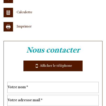
Calculette
Imprimer
Leaflet
|
©
Jawg
Maps
|
© OpenStreetMap
nous contacter
Bar
École maternelle
Afficher le téléphone
École primaire
Lycée
Bibliothèque
Gare ferroviaire
Bureau de poste