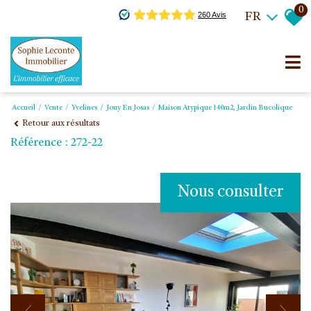
0
FR
Accueil
Vente
Yvelines
Jouy En Josas
Maison Atypique 140m2, Jardin Bucolique
Retour aux résultats
Référence : 272-22
Nous consulter