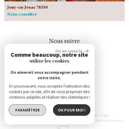
Jouy-en-Josas 78350
Nous consulter
Nous suivre
On en reste là
Comme beaucoup, notre site
utilise les cookies
On aimerait vous accompagner pendant
votre visite.
rèalisé par
En poursuivant, vous acceptez l'utilisation des
cookies par ce site, afin de vous proposer des
contenus adaptés et réaliser des statistiques !
PARAMÉTRER
OK POUR MOI !
© 2026 | Tous droits réservés | Traduction powered by Google
Plan du site
Mentions légales
Nos honoraires
Liens
Admin
Toutes nos annonces