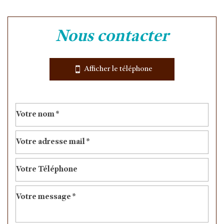
Leaflet
|
©
Jawg
Maps
|
© OpenStreetMap
nous contacter
École maternelle
École primaire
Afficher le téléphone
Enseignement supérieur
Bibliothèque
Gare ferroviaire
statistiques
Nombre d'habitants
8 251
Propriétaires (vs. locataires)
70,04 %
Taxe habitation
13,23 %
Taxe foncière
14,39 %