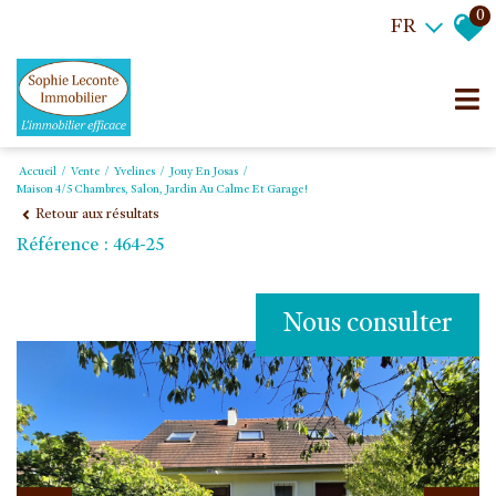
0
FR
Accueil
Vente
Yvelines
Jouy En Josas
Maison 4/5 Chambres, Salon, Jardin Au Calme Et Garage!
Retour aux résultats
Référence : 464-25
Nous consulter