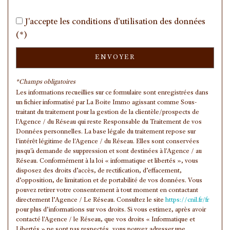
Habitants de moins de 25 ans
40,52 %
J'accepte les conditions d'utilisation des données
Habitants de 25 à 55 ans
35,30 %
(*)
Habitants de plus de 55 ans
24,19 %
Nombre d'enfants par famille
1,06
ENVOYER
Familles sans enfant
42,68 %
*Champs obligatoires
Familles avec 1 ou 2 enfants
47,93 %
Les informations recueillies sur ce formulaire sont enregistrées dans
un fichier informatisé par La Boite Immo agissant comme Sous-
Maisons
47,65 %
traitant du traitement pour la gestion de la clientèle/prospects de
l'Agence / du Réseau qui reste Responsable du Traitement de vos
Appartements
52,35 %
Données personnelles. La base légale du traitement repose sur
Familles avec 3 enfants
6,94 %
l'intérêt légitime de l'Agence / du Réseau. Elles sont conservées
jusqu'à demande de suppression et sont destinées à l'Agence / au
Réseau. Conformément à la loi « informatique et libertés », vous
disposez des droits d’accès, de rectification, d’effacement,
d’opposition, de limitation et de portabilité de vos données. Vous
pouvez retirer votre consentement à tout moment en contactant
directement l’Agence / Le Réseau. Consultez le site
https://cnil.fr/fr
pour plus d’informations sur vos droits. Si vous estimez, après avoir
contacté l'Agence / le Réseau, que vos droits « Informatique et
Libertés » ne sont pas respectés, vous pouvez adresser une