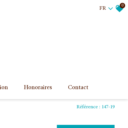
0
FR
tion
honoraires
contact
Référence : 147-19