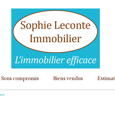
sous compromis
biens vendus
estima
appartements
nnis!
maisons