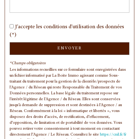
Nombre d'habitants
8 251
Propriétaires (vs. locataires)
70,04 %
Taxe habitation
13,23 %
J'accepte les conditions d'utilisation des données
Taxe foncière
14,39 %
(*)
Habitants de moins de 25 ans
40,52 %
ENVOYER
Habitants de 25 à 55 ans
35,30 %
Habitants de plus de 55 ans
24,19 %
*Champs obligatoires
Les informations recueillies sur ce formulaire sont enregistrées dans
Nombre d'enfants par famille
1,06
un fichier informatisé par La Boite Immo agissant comme Sous-
traitant du traitement pour la gestion de la clientèle/prospects de
Familles sans enfant
42,68 %
l'Agence / du Réseau qui reste Responsable du Traitement de vos
Familles avec 1 ou 2 enfants
47,93 %
Données personnelles. La base légale du traitement repose sur
l'intérêt légitime de l'Agence / du Réseau. Elles sont conservées
Maisons
47,65 %
jusqu'à demande de suppression et sont destinées à l'Agence / au
Réseau. Conformément à la loi « informatique et libertés », vous
Appartements
52,35 %
disposez des droits d’accès, de rectification, d’effacement,
Familles avec 3 enfants
6,94 %
d’opposition, de limitation et de portabilité de vos données. Vous
pouvez retirer votre consentement à tout moment en contactant
directement l’Agence / Le Réseau. Consultez le site
https://cnil.fr/fr