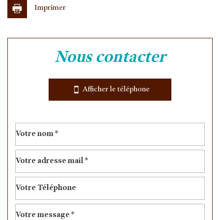
Imprimer
Leaflet
|
©
Jawg
Maps
|
© OpenStreetMap
nous contacter
Bar
École maternelle
Afficher le téléphone
École primaire
Enseignement supérieur
Bibliothèque
Gare ferroviaire
Presse et Tabac
statistiques