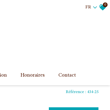
0
FR
tion
honoraires
contact
Référence : 434-25