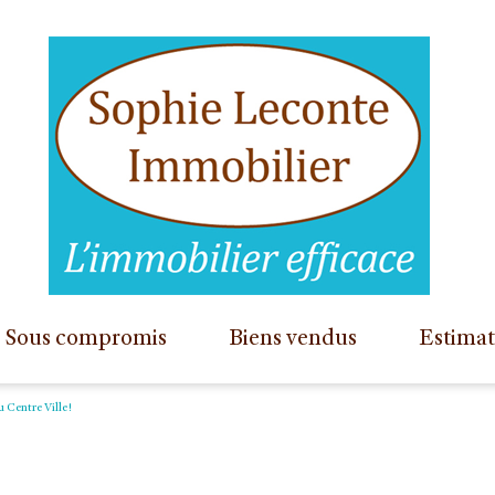
sous compromis
biens vendus
estima
appartements
u Centre Ville!
maisons