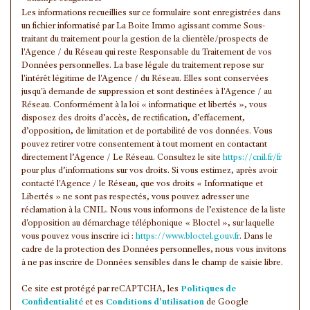
Habitants de 25 à 55 ans
35,59 %
Les informations recueillies sur ce formulaire sont enregistrées dans
Habitants de plus de 55 ans
31,75 %
un fichier informatisé par La Boite Immo agissant comme Sous-
traitant du traitement pour la gestion de la clientèle/prospects de
Nombre d'enfants par famille
1,11
l'Agence / du Réseau qui reste Responsable du Traitement de vos
Données personnelles. La base légale du traitement repose sur
Familles sans enfant
44,54 %
l'intérêt légitime de l'Agence / du Réseau. Elles sont conservées
Familles avec 1 ou 2 enfants
41,27 %
jusqu'à demande de suppression et sont destinées à l'Agence / au
Réseau. Conformément à la loi « informatique et libertés », vous
Maisons
48,89 %
disposez des droits d’accès, de rectification, d’effacement,
d’opposition, de limitation et de portabilité de vos données. Vous
Appartements
51,11 %
pouvez retirer votre consentement à tout moment en contactant
directement l’Agence / Le Réseau. Consultez le site
Familles avec 3 enfants
https://cnil.fr/fr
11,16 %
pour plus d’informations sur vos droits. Si vous estimez, après avoir
contacté l'Agence / le Réseau, que vos droits « Informatique et
Libertés » ne sont pas respectés, vous pouvez adresser une
réclamation à la CNIL. Nous vous informons de l’existence de la liste
d'opposition au démarchage téléphonique « Bloctel », sur laquelle
vous pouvez vous inscrire ici :
https://www.bloctel.gouv.fr
. Dans le
cadre de la protection des Données personnelles, nous vous invitons
à ne pas inscrire de Données sensibles dans le champ de saisie libre.
Ce site est protégé par reCAPTCHA, les
Politiques de
Confidentialité
et es
Conditions d'utilisation
de Google