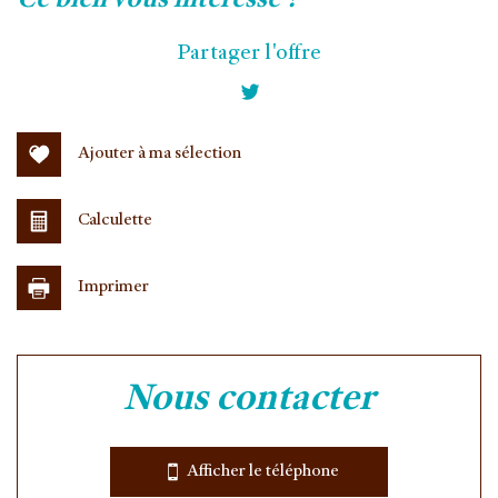
ce bien vous intéresse ?
+
Partager l'offre
−
Ajouter à ma sélection
Calculette
Imprimer
Leaflet
|
©
Jawg
Maps
|
© OpenStreetMap
nous contacter
Collège
École maternelle
Afficher le téléphone
École primaire