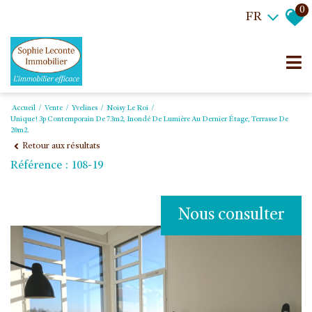
0
FR
Accueil
Vente
Yvelines
Noisy Le Roi
Unique! 3p Contemporain De 73m2, Inondé De Lumière Au Dernier Étage, Terrasse De
20m2.
Retour aux résultats
Référence : 108-19
Nous consulter