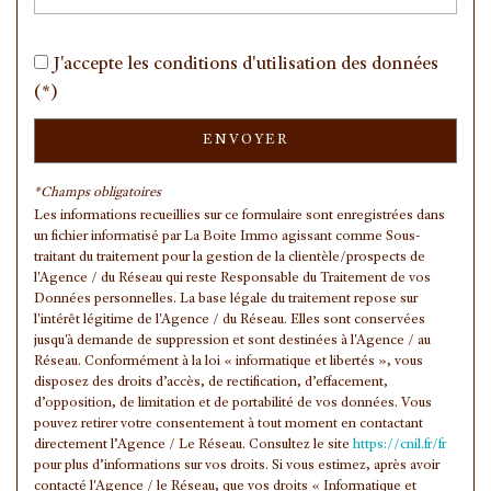
Habitants de moins de 25 ans
31,30 %
J'accepte les conditions d'utilisation des données
Habitants de 25 à 55 ans
39,57 %
(*)
Habitants de plus de 55 ans
29,13 %
Nombre d'enfants par famille
0,93
ENVOYER
Familles sans enfant
46,29 %
*Champs obligatoires
Familles avec 1 ou 2 enfants
0 %
Les informations recueillies sur ce formulaire sont enregistrées dans
un fichier informatisé par La Boite Immo agissant comme Sous-
Maisons
16,90 %
traitant du traitement pour la gestion de la clientèle/prospects de
l'Agence / du Réseau qui reste Responsable du Traitement de vos
Appartements
83,10 %
Données personnelles. La base légale du traitement repose sur
Familles avec 3 enfants
6,39 %
l'intérêt légitime de l'Agence / du Réseau. Elles sont conservées
jusqu'à demande de suppression et sont destinées à l'Agence / au
Réseau. Conformément à la loi « informatique et libertés », vous
disposez des droits d’accès, de rectification, d’effacement,
d’opposition, de limitation et de portabilité de vos données. Vous
pouvez retirer votre consentement à tout moment en contactant
directement l’Agence / Le Réseau. Consultez le site
https://cnil.fr/fr
pour plus d’informations sur vos droits. Si vous estimez, après avoir
contacté l'Agence / le Réseau, que vos droits « Informatique et