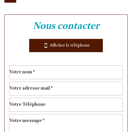
Leaflet
|
©
Jawg
Maps
|
© OpenStreetMap
nous contacter
Bar
École maternelle
Afficher le téléphone
École primaire
Gare ferroviaire
Bureau de poste
statistiques
Nombre d'habitants
21 104
Propriétaires (vs. locataires)
43,05 %
Taxe habitation
9,58 %
Taxe foncière
11,42 %