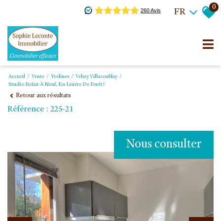
0
FR
Accueil
Vente
Yvelines
Velizy Villacoublay
Studio Refait À Neuf, En Lisière De Forêt!
Retour aux résultats
Référence : 225-21
Nous consulter