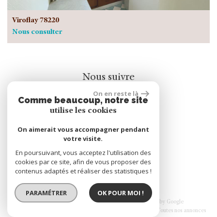
Viroflay 78220
Nous consulter
Nous suivre
On en reste là
Comme beaucoup, notre site
utilise les cookies
On aimerait vous accompagner pendant
votre visite.
rèalisé par
En poursuivant, vous acceptez l'utilisation des
cookies par ce site, afin de vous proposer des
contenus adaptés et réaliser des statistiques !
PARAMÉTRER
OK POUR MOI !
© 2026 | Tous droits réservés | Traduction powered by Google
Plan du site
Mentions légales
Nos honoraires
Liens
Admin
Toutes nos annonces