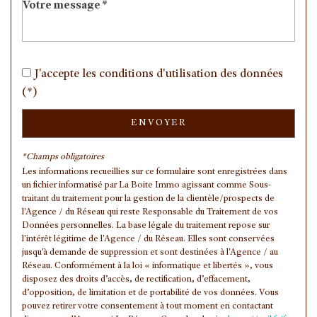
Propriétaires (vs. locataires)
43,05 %
Taxe habitation
9,58 %
Taxe foncière
11,42 %
J'accepte les conditions d'utilisation des données
Habitants de moins de 25 ans
31,30 %
(*)
Habitants de 25 à 55 ans
39,57 %
ENVOYER
Habitants de plus de 55 ans
29,13 %
Nombre d'enfants par famille
0,93
*Champs obligatoires
Les informations recueillies sur ce formulaire sont enregistrées dans
Familles sans enfant
46,29 %
un fichier informatisé par La Boite Immo agissant comme Sous-
Familles avec 1 ou 2 enfants
0 %
traitant du traitement pour la gestion de la clientèle/prospects de
l'Agence / du Réseau qui reste Responsable du Traitement de vos
Maisons
16,90 %
Données personnelles. La base légale du traitement repose sur
l'intérêt légitime de l'Agence / du Réseau. Elles sont conservées
Appartements
83,10 %
jusqu'à demande de suppression et sont destinées à l'Agence / au
Familles avec 3 enfants
6,39 %
Réseau. Conformément à la loi « informatique et libertés », vous
disposez des droits d’accès, de rectification, d’effacement,
d’opposition, de limitation et de portabilité de vos données. Vous
pouvez retirer votre consentement à tout moment en contactant