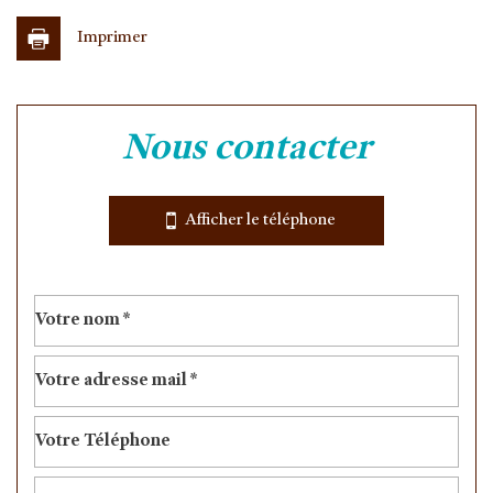
Imprimer
Leaflet
|
©
Jawg
Maps
|
© OpenStreetMap
nous contacter
Collège
École maternelle
Afficher le téléphone
École primaire
Bibliothèque
Bureau de poste
Mairie
statistiques
Nombre d'habitants
21 104