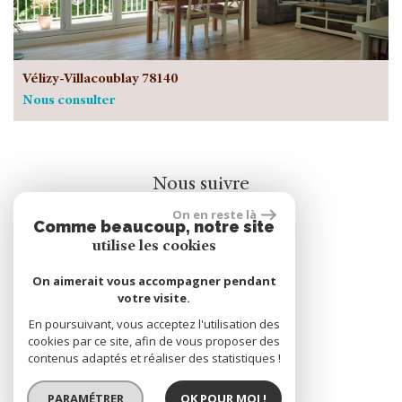
Vélizy-Villacoublay 78140
Nous consulter
Nous suivre
On en reste là
Comme beaucoup, notre site
utilise les cookies
On aimerait vous accompagner pendant
votre visite.
rèalisé par
En poursuivant, vous acceptez l'utilisation des
cookies par ce site, afin de vous proposer des
contenus adaptés et réaliser des statistiques !
PARAMÉTRER
OK POUR MOI !