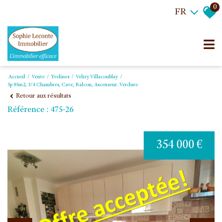
0
FR
Accueil
Vente
Yvelines
Velizy Villacoublay
5p 95m2, 3/4 Chambres, Cave, Balcon, Ascenseur. Verdure.
Retour aux résultats
Référence : 475-26
354 000 €