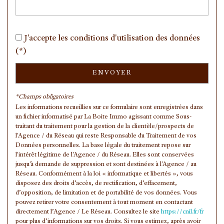
Taxe foncière
11,42 %
Habitants de moins de 25 ans
31,30 %
J'accepte les conditions d'utilisation des données
Habitants de 25 à 55 ans
39,57 %
(*)
Habitants de plus de 55 ans
29,13 %
Nombre d'enfants par famille
0,93
ENVOYER
Familles sans enfant
46,29 %
*Champs obligatoires
Familles avec 1 ou 2 enfants
0 %
Les informations recueillies sur ce formulaire sont enregistrées dans
un fichier informatisé par La Boite Immo agissant comme Sous-
Maisons
16,90 %
traitant du traitement pour la gestion de la clientèle/prospects de
l'Agence / du Réseau qui reste Responsable du Traitement de vos
Appartements
83,10 %
Données personnelles. La base légale du traitement repose sur
Familles avec 3 enfants
6,39 %
l'intérêt légitime de l'Agence / du Réseau. Elles sont conservées
jusqu'à demande de suppression et sont destinées à l'Agence / au
Réseau. Conformément à la loi « informatique et libertés », vous
disposez des droits d’accès, de rectification, d’effacement,
d’opposition, de limitation et de portabilité de vos données. Vous
pouvez retirer votre consentement à tout moment en contactant
directement l’Agence / Le Réseau. Consultez le site
https://cnil.fr/fr
pour plus d’informations sur vos droits. Si vous estimez, après avoir