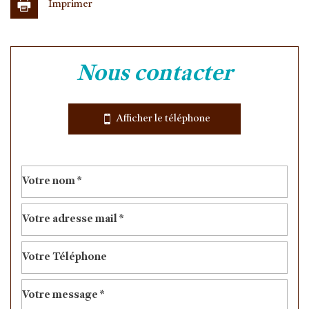
Imprimer
Leaflet
|
©
Jawg
Maps
|
© OpenStreetMap
nous contacter
Collège
École maternelle
Afficher le téléphone
École primaire
Bureau de poste
Mairie
statistiques
Nombre d'habitants
21 104
Propriétaires (vs. locataires)
43,05 %
Taxe habitation
9,58 %