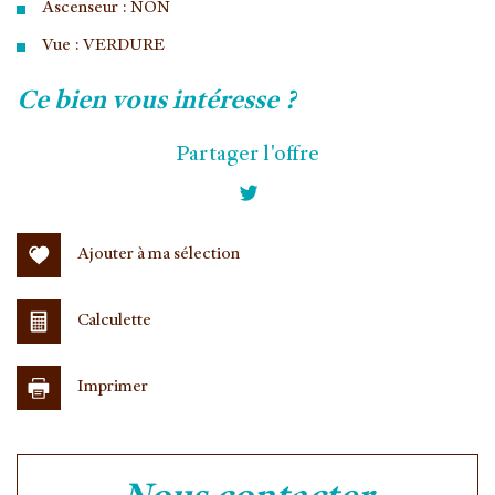
Ascenseur : NON
Vue : VERDURE
la ville de vélizy-villacoublay (78140)
ce bien vous intéresse ?
+
Partager l'offre
−
Ajouter à ma sélection
Calculette
Imprimer
Leaflet
|
©
Jawg
Maps
|
© OpenStreetMap
Collège