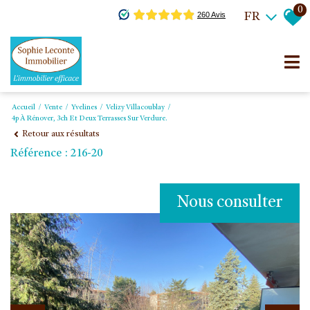
0
FR
Accueil
Vente
Yvelines
Velizy Villacoublay
4p À Rénover, 3ch Et Deux Terrasses Sur Verdure.
Retour aux résultats
Référence : 216-20
Nous consulter