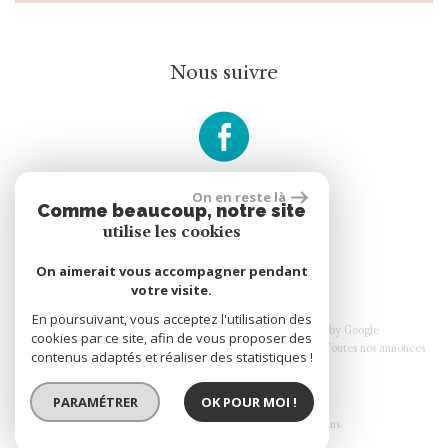
Nous suivre
On en reste là
Comme beaucoup, notre site
rèalisé par
utilise les cookies
On aimerait vous accompagner pendant
votre visite.
En poursuivant, vous acceptez l'utilisation des
© 2026 | Tous droits réservés | Traduction powered by Google
cookies par ce site, afin de vous proposer des
Plan du site
Mentions légales
Nos honoraires
Liens
Admin
Toutes nos annonces
contenus adaptés et réaliser des statistiques !
PARAMÉTRER
OK POUR MOI !
Site internet compatible multi-supports,
un seul site adaptable à tous les types d'écrans.