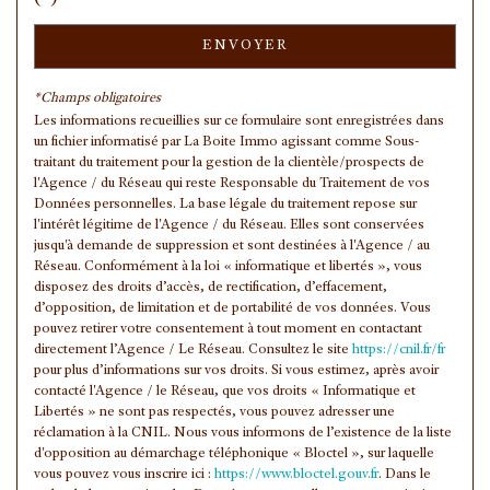
Habitants de plus de 55 ans
29,13 %
Nombre d'enfants par famille
0,93
ENVOYER
Familles sans enfant
46,29 %
*Champs obligatoires
Familles avec 1 ou 2 enfants
0 %
Les informations recueillies sur ce formulaire sont enregistrées dans
un fichier informatisé par La Boite Immo agissant comme Sous-
Maisons
16,90 %
traitant du traitement pour la gestion de la clientèle/prospects de
l'Agence / du Réseau qui reste Responsable du Traitement de vos
Appartements
83,10 %
Données personnelles. La base légale du traitement repose sur
Familles avec 3 enfants
6,39 %
l'intérêt légitime de l'Agence / du Réseau. Elles sont conservées
jusqu'à demande de suppression et sont destinées à l'Agence / au
Réseau. Conformément à la loi « informatique et libertés », vous
disposez des droits d’accès, de rectification, d’effacement,
d’opposition, de limitation et de portabilité de vos données. Vous
pouvez retirer votre consentement à tout moment en contactant
directement l’Agence / Le Réseau. Consultez le site
https://cnil.fr/fr
pour plus d’informations sur vos droits. Si vous estimez, après avoir
contacté l'Agence / le Réseau, que vos droits « Informatique et
Libertés » ne sont pas respectés, vous pouvez adresser une
réclamation à la CNIL. Nous vous informons de l’existence de la liste
d'opposition au démarchage téléphonique « Bloctel », sur laquelle
vous pouvez vous inscrire ici :
https://www.bloctel.gouv.fr
. Dans le