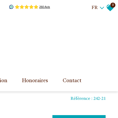
0
FR
tion
honoraires
contact
Référence : 242-21