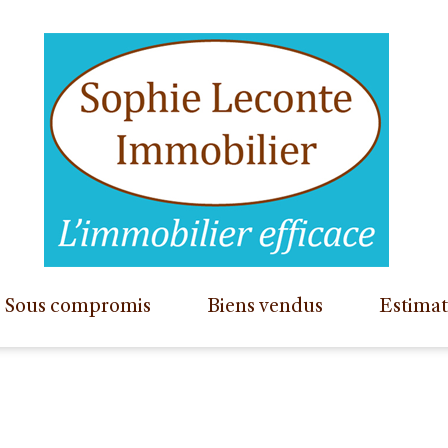
sous compromis
biens vendus
estima
appartements
maisons