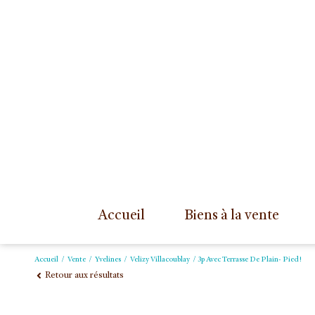
accueil
biens à la vente
Accueil
Vente
Yvelines
Velizy Villacoublay
3p Avec Terrasse De Plain- Pied!
Retour aux résultats