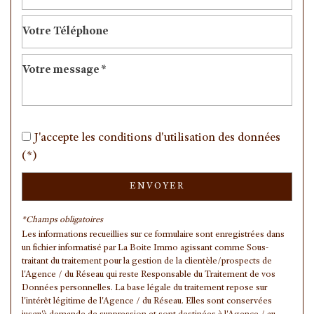
statistiques
Nombre d'habitants
21 104
Propriétaires (vs. locataires)
43,05 %
Taxe habitation
9,58 %
Taxe foncière
11,42 %
J'accepte les conditions d'utilisation des données
Habitants de moins de 25 ans
31,30 %
(*)
Habitants de 25 à 55 ans
39,57 %
ENVOYER
Habitants de plus de 55 ans
29,13 %
Nombre d'enfants par famille
0,93
*Champs obligatoires
Les informations recueillies sur ce formulaire sont enregistrées dans
Familles sans enfant
46,29 %
un fichier informatisé par La Boite Immo agissant comme Sous-
Familles avec 1 ou 2 enfants
0 %
traitant du traitement pour la gestion de la clientèle/prospects de
l'Agence / du Réseau qui reste Responsable du Traitement de vos
Maisons
16,90 %
Données personnelles. La base légale du traitement repose sur
l'intérêt légitime de l'Agence / du Réseau. Elles sont conservées
Appartements
83,10 %