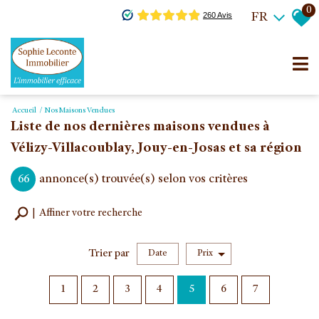
0
FR
Accueil
Nos Maisons Vendues
Liste de nos dernières maisons vendues à
Vélizy-Villacoublay, Jouy-en-Josas et sa région
66
annonce(s) trouvée(s) selon vos critères
Affiner votre recherche
Trier par
Date
Prix
Vente
1
2
3
4
5
6
7
×
Maison