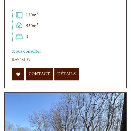
120m²
550m²
3
Nous consulter
Ref : 363-23
CONTACT
DÉTAILS