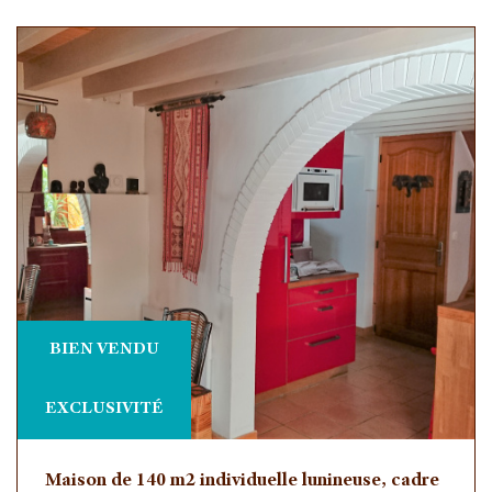
RECHERCHER
+
+ de critéres
5KM
10KM
25KM
BIEN VENDU
EXCLUSIVITÉ
Critères supplémentaires
Maison de 140 m2 individuelle lunineuse, cadre