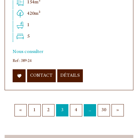
154m²
420m²
1
5
Nous consulter
Ref : 389-24
CONTACT
DÉTAILS
«
1
2
3
4
..
30
»