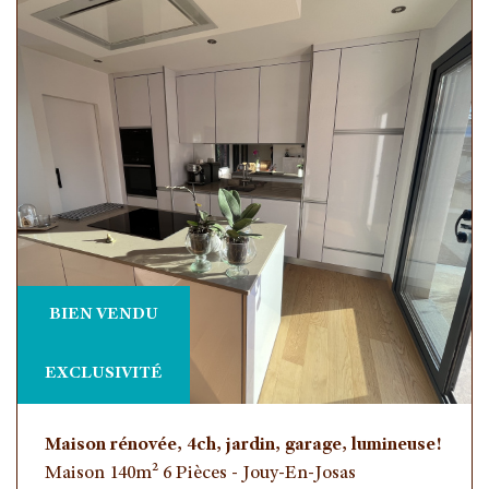
RECHERCHER
+
+ de critéres
5KM
10KM
25KM
BIEN VENDU
EXCLUSIVITÉ
Critères supplémentaires
Maison rénovée, 4ch, jardin, garage, lumineuse!
Piscine
Parking
Terrasse
Maison 140m² 6 Pièces - Jouy-En-Josas