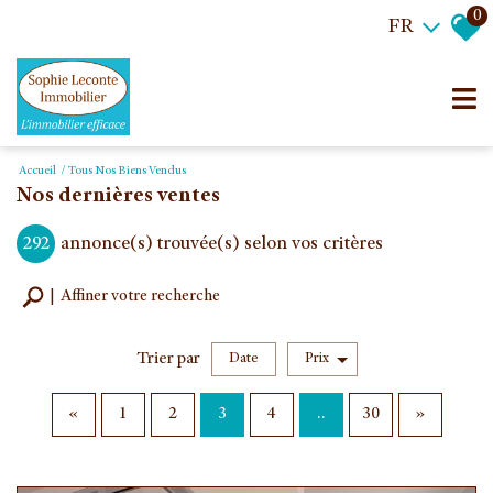
0
FR
Accueil
Tous Nos Biens Vendus
Nos dernières ventes
292
annonce(s) trouvée(s) selon vos critères
Affiner votre recherche
Trier par
Date
Prix
Vente
«
1
2
3
4
..
30
»