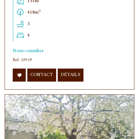
151m²
418m²
3
4
Nous consulter
Ref : 139-19
CONTACT
DÉTAILS